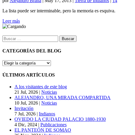
por
Alejandro Braña
|
May 17, 2013
|
Tierra de Indianos
|
14
La lista puede ser interminable, pero la memoria es esquiva.
Leer más
Buscar:
CATEGORÍAS DEL BLOG
CATEGORÍAS
DEL
BLOG
ÚLTIMOS ARTÍCULOS
A los visitantes de este blog
21 Jul, 2026
|
Noticias
ALEJANDRO, UNA MIRADA COMPARTIDA
10 Jul, 2026
|
Noticias
Invitación
7 Jul, 2026
|
Indianos
OVIEDO LA CIUDAD PALACIO 1880-1930
4 Dic, 2024
|
Publicaciones
EL PANTEÓN DE SOMAO