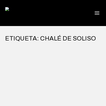
ETIQUETA:
CHALÉ DE SOLISO
DOS ALMAS PARA UN ARQUITECTO
por
Alejandro Braña
|
Mar 24, 2019
|
Casonas de Indianos
|
2
Al principio creí que eran dos arquitectos
diferentes con apellidos similares. La obra
personal de...
LEER MÁS