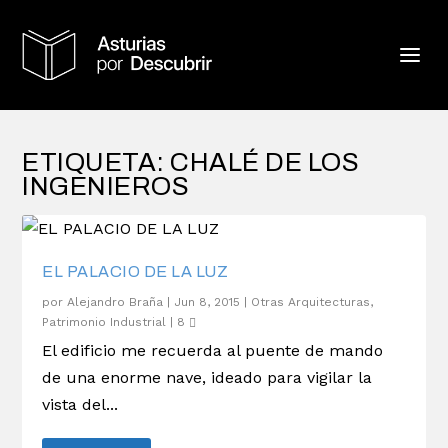
ETIQUETA:
CHALÉ DE LOS
INGENIEROS
EL PALACIO DE LA LUZ
por
Alejandro Braña
|
Jun 8, 2015
|
Otras Arquitecturas
,
Patrimonio Industrial
|
8
El edificio me recuerda al puente de mando
de una enorme nave, ideado para vigilar la
vista del...