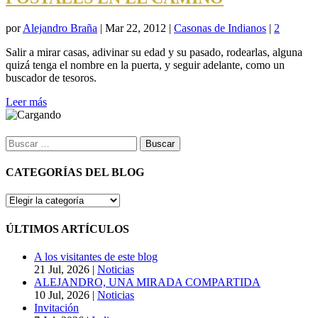
por
Alejandro Braña
|
Mar 22, 2012
|
Casonas de Indianos
|
2
Salir a mirar casas, adivinar su edad y su pasado, rodearlas, alguna
quizá tenga el nombre en la puerta, y seguir adelante, como un
buscador de tesoros.
Leer más
Buscar:
CATEGORÍAS DEL BLOG
CATEGORÍAS
DEL
BLOG
ÚLTIMOS ARTÍCULOS
A los visitantes de este blog
21 Jul, 2026
|
Noticias
ALEJANDRO, UNA MIRADA COMPARTIDA
10 Jul, 2026
|
Noticias
Invitación