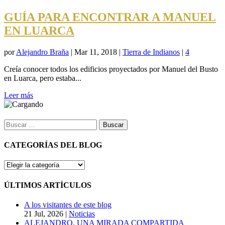
GUÍA PARA ENCONTRAR A MANUEL
EN LUARCA
por
Alejandro Braña
|
Mar 11, 2018
|
Tierra de Indianos
|
4
Creía conocer todos los edificios proyectados por Manuel del Busto
en Luarca, pero estaba...
Leer más
Buscar:
CATEGORÍAS DEL BLOG
CATEGORÍAS
DEL
BLOG
ÚLTIMOS ARTÍCULOS
A los visitantes de este blog
21 Jul, 2026
|
Noticias
ALEJANDRO, UNA MIRADA COMPARTIDA