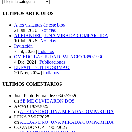
CATEGORÍAS
DEL
BLOG
ÚLTIMOS ARTÍCULOS
A los visitantes de este blog
21 Jul, 2026
|
Noticias
ALEJANDRO, UNA MIRADA COMPARTIDA
10 Jul, 2026
|
Noticias
Invitación
7 Jul, 2026
|
Indianos
OVIEDO LA CIUDAD PALACIO 1880-1930
4 Dic, 2024
|
Publicaciones
EL PANTEÓN DE SOMAO
26 Nov, 2024
|
Indianos
ÚLTIMOS COMENTARIOS
Juan Pablo Fernández
03/02/2026
on
SE ME OLVIDARON DOS
Ascen
01/09/2025
on
ALEJANDRO, UNA MIRADA COMPARTIDA
LENA
25/07/2025
on
ALEJANDRO, UNA MIRADA COMPARTIDA
COVADONGA
14/05/2025