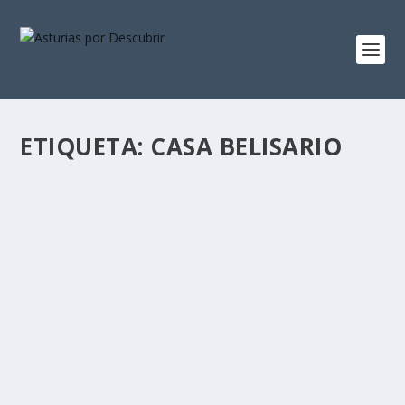
ETIQUETA:
CASA BELISARIO
VERANOS EN LA RIBERA
por
Alejandro Braña
|
Mar 5, 2014
|
Tierra de Indianos
|
2
Aunque es una tarde de finales de Febrero, la luz tiene
esa calidez amarillenta, como en una vieja fotografía
de aquellos veranos de hace un siglo.
LEER MÁS