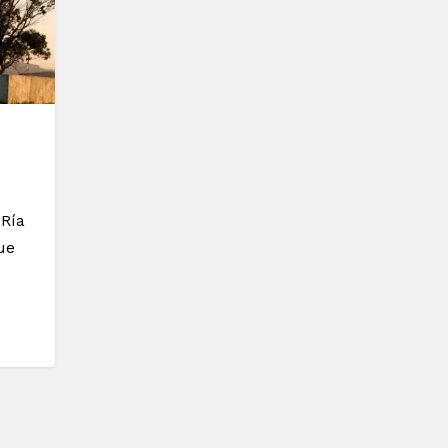
 Ría
ue