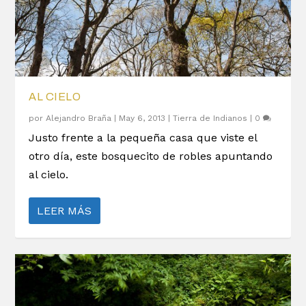
AL CIELO
por
Alejandro Braña
|
May 6, 2013
|
Tierra de Indianos
|
0
Justo frente a la pequeña casa que viste el
otro día, este bosquecito de robles apuntando
al cielo.
LEER MÁS