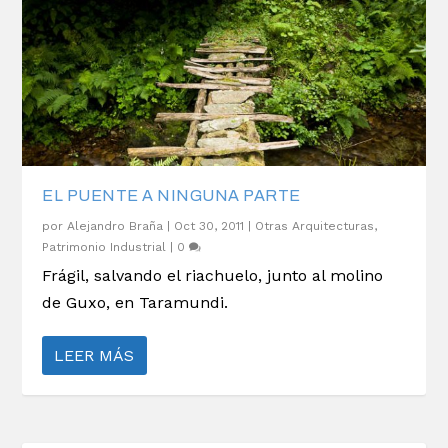
EL PUENTE A NINGUNA PARTE
por
Alejandro Braña
|
Oct 30, 2011
|
Otras Arquitecturas
,
Patrimonio Industrial
|
0
Frágil, salvando el riachuelo, junto al molino
de Guxo, en Taramundi.
LEER MÁS