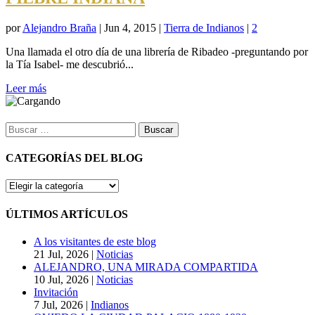
por
Alejandro Braña
|
Jun 4, 2015
|
Tierra de Indianos
|
2
Una llamada el otro día de una librería de Ribadeo -preguntando por
la Tía Isabel- me descubrió...
Leer más
Buscar:
CATEGORÍAS DEL BLOG
CATEGORÍAS
DEL
BLOG
ÚLTIMOS ARTÍCULOS
A los visitantes de este blog
21 Jul, 2026
|
Noticias
ALEJANDRO, UNA MIRADA COMPARTIDA
10 Jul, 2026
|
Noticias
Invitación
7 Jul, 2026
|
Indianos