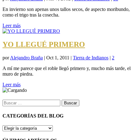
En invierno son apenas unos tallos secos, de aspecto moribundo,
como el trigo tras la cosecha.
Leer más
YO LLEGUÉ PRIMERO
por
Alejandro Braña
|
Oct 1, 2011
|
Tierra de Indianos
|
2
A mí me parece que el roble llegó primero y, mucho más tarde, el
muro de piedra.
Leer más
Buscar:
CATEGORÍAS DEL BLOG
CATEGORÍAS
DEL
BLOG