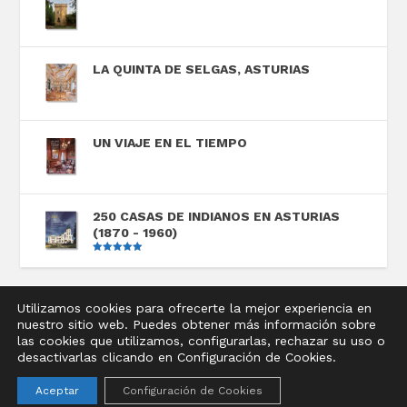
LA QUINTA DE SELGAS, ASTURIAS
UN VIAJE EN EL TIEMPO
250 CASAS DE INDIANOS EN ASTURIAS
(1870 - 1960)
Valorado
con
5.00
de
5
Utilizamos cookies para ofrecerte la mejor experiencia en
nuestro sitio web. Puedes obtener más información sobre
Diseñado por
Elegant Themes
| Desarrollado por
las cookies que utilizamos, configurarlas, rechazar su uso o
WordPress
desactivarlas clicando en Configuración de Cookies.
Aviso legal
Política de privacidad
Política de cookies
Aceptar
Configuración de Cookies
Condiciones de compra