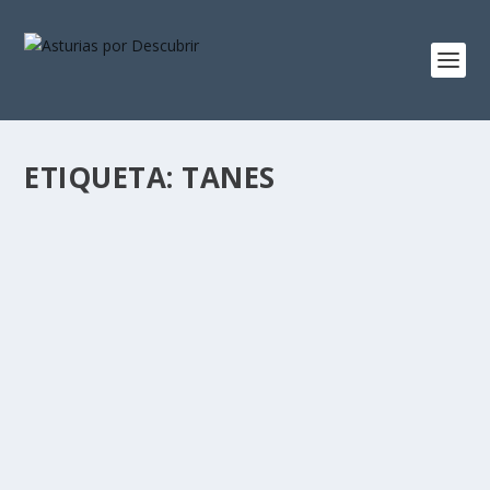
ETIQUETA:
TANES
SANTA MARÍA DE TANES
por
Alejandro Braña
|
Jul 5, 2015
|
Capillas e Iglesias
,
Otras
Arquitecturas
|
12
Al dejar Campo de Caso (después de ver casas de
indianos) te espera un estupendo descubrimiento,...
LEER MÁS