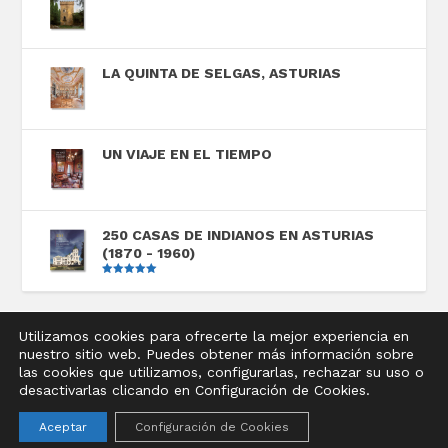
LA QUINTA DE SELGAS, ASTURIAS
UN VIAJE EN EL TIEMPO
250 CASAS DE INDIANOS EN ASTURIAS
(1870 - 1960)
Valorado
con
5.00
de
5
Utilizamos cookies para ofrecerte la mejor experiencia en
nuestro sitio web. Puedes obtener más información sobre
Diseñado por
Elegant Themes
| Desarrollado por
las cookies que utilizamos, configurarlas, rechazar su uso o
WordPress
desactivarlas clicando en Configuración de Cookies.
Aviso legal
Política de privacidad
Política de cookies
Aceptar
Configuración de Cookies
Condiciones de compra