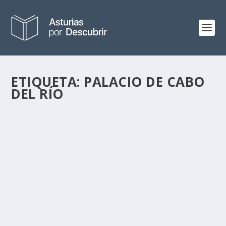
ETIQUETA:
PALACIO DE CABO
DEL RÍO
AS-310
por
Alejandro Braña
|
May 10, 2018
|
Paisaje
|
4
A menudo me gusta elegir una carretera secundaria de
Asturias y seguirla a ver qué descubro. Unas...
LEER MÁS