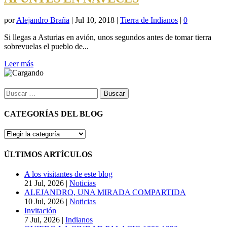
por
Alejandro Braña
|
Jul 10, 2018
|
Tierra de Indianos
|
0
Si llegas a Asturias en avión, unos segundos antes de tomar tierra
sobrevuelas el pueblo de...
Leer más
Buscar:
CATEGORÍAS DEL BLOG
CATEGORÍAS
DEL
BLOG
ÚLTIMOS ARTÍCULOS
A los visitantes de este blog
21 Jul, 2026
|
Noticias
ALEJANDRO, UNA MIRADA COMPARTIDA
10 Jul, 2026
|
Noticias
Invitación
7 Jul, 2026
|
Indianos