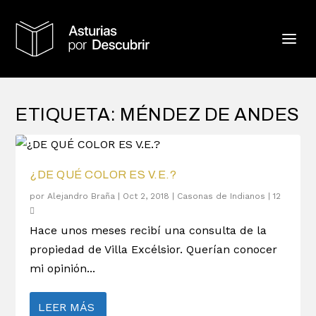
ETIQUETA:
MÉNDEZ DE ANDES
¿DE QUÉ COLOR ES V.E.?
por
Alejandro Braña
|
Oct 2, 2018
|
Casonas de Indianos
|
12
Hace unos meses recibí una consulta de la
propiedad de Villa Excélsior. Querían conocer
mi opinión...
LEER MÁS