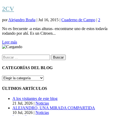
2CV
por
Alejandro Braña
|
Jul 16, 2015
|
Cuaderno de Campo
|
2
No es frecuente -a estas alturas- encontrarse uno de estos todavía
rodando por ahí. Es un Citroen...
Leer más
Buscar:
CATEGORÍAS DEL BLOG
CATEGORÍAS
DEL
BLOG
ÚLTIMOS ARTÍCULOS
A los visitantes de este blog
21 Jul, 2026
|
Noticias
ALEJANDRO, UNA MIRADA COMPARTIDA
10 Jul, 2026
|
Noticias