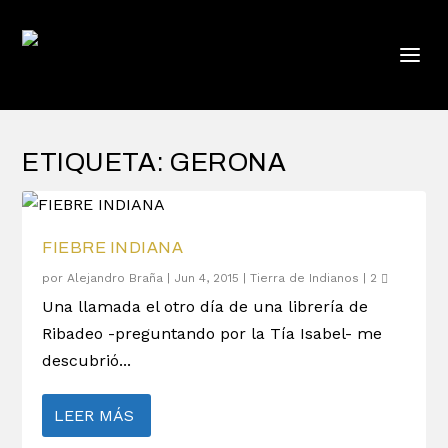
ETIQUETA:
GERONA
FIEBRE INDIANA
por
Alejandro Braña
|
Jun 4, 2015
|
Tierra de Indianos
|
2
Una llamada el otro día de una librería de
Ribadeo -preguntando por la Tía Isabel- me
descubrió...
LEER MÁS