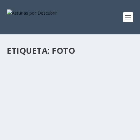
ETIQUETA:
FOTO
TRAS EL TELÓN
por
Alejandro Braña
|
May 17, 2013
|
Cuaderno de Campo
|
6
Acabo de estrenar hace unos días un nuevo blog.
LEER MÁS