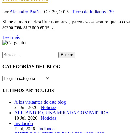
por
Alejandro Braña
|
Oct 29, 2015
|
Tierra de Indianos
|
39
Si me enredo en descifrar nombres y parentescos, seguro que la cosa
acaba mal, saltando entre...
Leer más
Buscar:
CATEGORÍAS DEL BLOG
CATEGORÍAS
DEL
BLOG
ÚLTIMOS ARTÍCULOS
A los visitantes de este blog
21 Jul, 2026
|
Noticias
ALEJANDRO, UNA MIRADA COMPARTIDA
10 Jul, 2026
|
Noticias
Invitación
7 Jul, 2026
|
Indianos