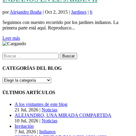
por
Alejandro Braña
|
Oct 2, 2015
|
Jardines
|
6
Seguimos con nuestro recorrido por los jardines indianos. La
primera parte está aquí. Reproduzco...
Leer más
Buscar:
CATEGORÍAS DEL BLOG
CATEGORÍAS
DEL
BLOG
ÚLTIMOS ARTÍCULOS
A los visitantes de este blog
21 Jul, 2026
|
Noticias
ALEJANDRO, UNA MIRADA COMPARTIDA
10 Jul, 2026
|
Noticias
Invitación
7 Jul, 2026
|
Indianos