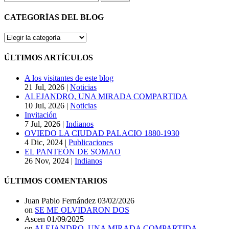
CATEGORÍAS DEL BLOG
CATEGORÍAS
DEL
BLOG
ÚLTIMOS ARTÍCULOS
A los visitantes de este blog
21 Jul, 2026
|
Noticias
ALEJANDRO, UNA MIRADA COMPARTIDA
10 Jul, 2026
|
Noticias
Invitación
7 Jul, 2026
|
Indianos
OVIEDO LA CIUDAD PALACIO 1880-1930
4 Dic, 2024
|
Publicaciones
EL PANTEÓN DE SOMAO
26 Nov, 2024
|
Indianos
ÚLTIMOS COMENTARIOS
Juan Pablo Fernández
03/02/2026
on
SE ME OLVIDARON DOS
Ascen
01/09/2025
on
ALEJANDRO, UNA MIRADA COMPARTIDA