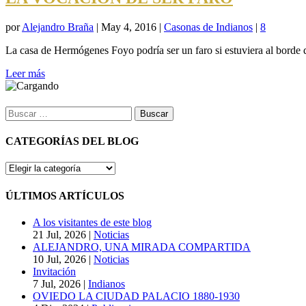
por
Alejandro Braña
|
May 4, 2016
|
Casonas de Indianos
|
8
La casa de Hermógenes Foyo podría ser un faro si estuviera al borde 
Leer más
Buscar:
CATEGORÍAS DEL BLOG
CATEGORÍAS
DEL
BLOG
ÚLTIMOS ARTÍCULOS
A los visitantes de este blog
21 Jul, 2026
|
Noticias
ALEJANDRO, UNA MIRADA COMPARTIDA
10 Jul, 2026
|
Noticias
Invitación
7 Jul, 2026
|
Indianos
OVIEDO LA CIUDAD PALACIO 1880-1930