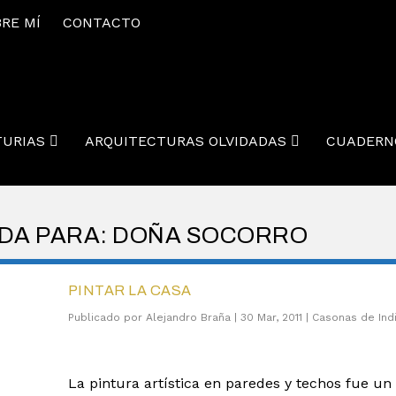
RE MÍ
CONTACTO
TURIAS
ARQUITECTURAS OLVIDADAS
CUADERN
EDA PARA: DOÑA SOCORRO
PINTAR LA CASA
Publicado por
Alejandro Braña
|
30 Mar, 2011
|
Casonas de Ind
La pintura artística en paredes y techos fue un