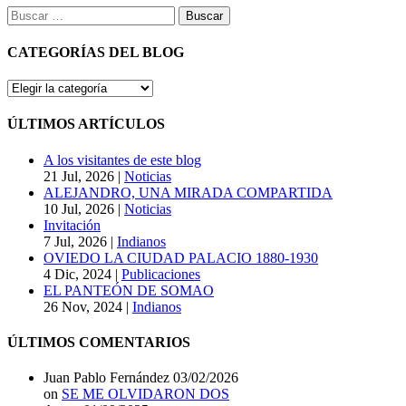
Buscar:
CATEGORÍAS DEL BLOG
CATEGORÍAS
DEL
BLOG
ÚLTIMOS ARTÍCULOS
A los visitantes de este blog
21 Jul, 2026
|
Noticias
ALEJANDRO, UNA MIRADA COMPARTIDA
10 Jul, 2026
|
Noticias
Invitación
7 Jul, 2026
|
Indianos
OVIEDO LA CIUDAD PALACIO 1880-1930
4 Dic, 2024
|
Publicaciones
EL PANTEÓN DE SOMAO
26 Nov, 2024
|
Indianos
ÚLTIMOS COMENTARIOS
Juan Pablo Fernández
03/02/2026
on
SE ME OLVIDARON DOS