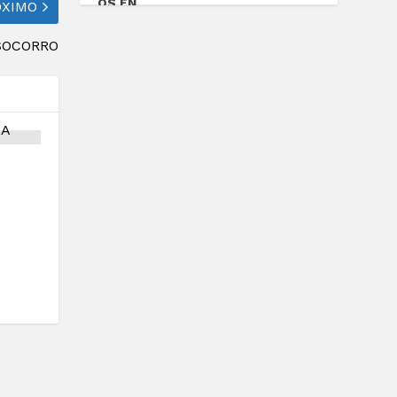
Valorado
ÓXIMO
con
5.00
de
5
SOCORRO