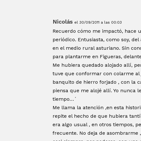
Nicolás
el 30/09/2011 a las 00:03
Recuerdo cómo me impactó, hace unos
periódico. Entusiasta, como soy, de
en el medio rural asturiano. Sin co
para plantarme en Figueras, delant
Me hubiera quedado alojado allí, p
tuve que conformar con colarme al 
banquito de hierro forjado , con la c
piensa que me alojé allí. Yo nunca 
tiempo…´
Me llama la atención ,en esta histo
repite el hecho de que hubiera tant
era algo usual , en otros tiempos, p
frecuente. No deja de asombrarme ,