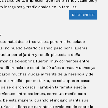
paisana. De la impresión que fueran muy valientes y
inseguros y tradicionales en lo familiar.
RESPONDER
32
este hotel dos o tres veces, pero me he colado
si no puedo evitarlo cuando paso por Figueras
uelta por el jardín y rendir pleitesía a doña
imonios tio-sobrina fueron muy corrientes entre
una diferencia de edad de 20 años o más. Muchos ya
daron muchas viudas al frente de la herencia y de
mor desmedido por su tierra, no solia querer casar
ue se dieron casos. También la familia ejercía
samientos entre parientes, como un medio para
n. De esta manera, cuando el indiano planta sus
turias, se llena de parentela revoloteando sobre la