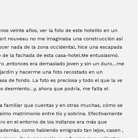
 veinte años, ver la foto de este hotelito en un
l art nouveau no me imaginaba una construcción así
nocer nada de la zona occidental, hice una escapada
e de la fachada de esta casa-hotel.Me entusiasmó.
ero ,entonces era demasiado joven y sin un duro…me
jardín y hacerme una foto recostado en un
asa de fondo. La foto es preciosa y todo el que la ve
les desmiento…y, ahora que podría, me falta el
ria familiar que cuentas y en otras muchas, cómo se
ísimo matrimonio entre tío y sobrina. Efectivamente
ero en el entorno de los indianos era más que
además, como habiendo emigrado tan lejos, casen ,