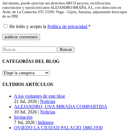
Así mismo, puede ejercitar sus derechos ARCO (acceso, rectificación,
cancelación y oposición) ante ALEJANDRO BRAÑA, S.L, con dirección en
Avda. de La Camocha 335 33391 Vega – Gijón, Asturias, adjuntando fotocopia
de su DNI.
He leído y acepto la
Política de privacidad
*
Buscar:
CATEGORÍAS DEL BLOG
CATEGORÍAS
DEL
BLOG
ÚLTIMOS ARTÍCULOS
A los visitantes de este blog
21 Jul, 2026
|
Noticias
ALEJANDRO, UNA MIRADA COMPARTIDA
10 Jul, 2026
|
Noticias
Invitación
7 Jul, 2026
|
Indianos
OVIEDO LA CIUDAD PALACIO 1880-1930