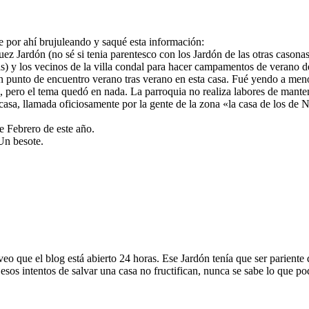
e por ahí brujuleando y saqué esta información:
guez Jardón (no sé si tenia parentesco con los Jardón de las otras caso
s) y los vecinos de la villa condal para hacer campamentos de verano d
n punto de encuentro verano tras verano en esta casa. Fué yendo a men
, pero el tema quedó en nada. La parroquia no realiza labores de mant
casa, llamada oficiosamente por la gente de la zona «la casa de los de N
e Febrero de este año.
 Un besote.
eo que el blog está abierto 24 horas. Ese Jardón tenía que ser pariente
esos intentos de salvar una casa no fructifican, nunca se sabe lo que po