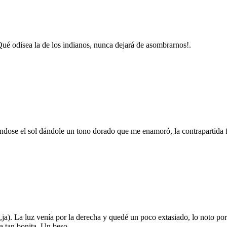
ué odisea la de los indianos, nunca dejará de asombrarnos!.
ndose el sol dándole un tono dorado que me enamoró, la contrapartida f
,ja). La luz venía por la derecha y quedé un poco extasiado, lo noto po
a tan bonita. Un beso.