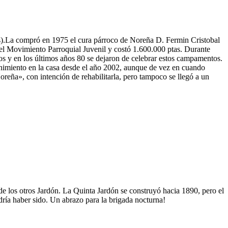
nas).La compró en 1975 el cura párroco de Noreña D. Fermin Cristobal
el Movimiento Parroquial Juvenil y costó 1.600.000 ptas. Durante
os y en los últimos años 80 se dejaron de celebrar estos campamentos.
enimiento en la casa desde el año 2002, aunque de vez en cuando
oreña», con intención de rehabilitarla, pero tampoco se llegó a un
 de los otros Jardón. La Quinta Jardón se construyó hacia 1890, pero el
dría haber sido. Un abrazo para la brigada nocturna!